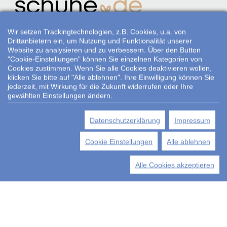
Weitere Partner
Wir setzen Trackingtechnologien, z.B. Cookies, u.a. von
Drittanbietern ein, um Nutzung und Funktionalität unserer
Website zu analysieren und zu verbessern. Über den Button
"Cookie-Einstellungen" können Sie einzelnen Kategorien von
Cookies zustimmen. Wenn Sie alle Cookies deaktivieren wollen,
Folgen Sie uns:
klicken Sie bitte auf "Alle ablehnen". Ihre Einwilligung können Sie
jederzeit, mit Wirkung für die Zukunft widerrufen oder Ihre
gewählten Einstellungen ändern.
Datenschutzerklärung
Impressum
*Alle Preisangaben gelten inklusive gesetzlichen MwSt. und bei
Selbstabholung.
Cookie Einstellungen
Alle ablehnen
Bei Preisen, die mit "UVP" gekennzeichnet sind, handelt es sich um die
unverbindliche Preisempfehlung des Herstellers/Lieferanten.
Alle Cookies akzeptieren