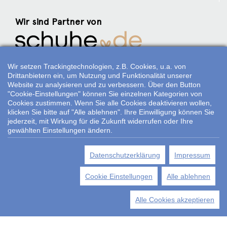
Wir sind Partner von
Weitere Partner
Wir setzen Trackingtechnologien, z.B. Cookies, u.a. von
Drittanbietern ein, um Nutzung und Funktionalität unserer
Website zu analysieren und zu verbessern. Über den Button
"Cookie-Einstellungen" können Sie einzelnen Kategorien von
Cookies zustimmen. Wenn Sie alle Cookies deaktivieren wollen,
Folgen Sie uns:
klicken Sie bitte auf "Alle ablehnen". Ihre Einwilligung können Sie
jederzeit, mit Wirkung für die Zukunft widerrufen oder Ihre
gewählten Einstellungen ändern.
Datenschutzerklärung
Impressum
*Alle Preisangaben gelten inklusive gesetzlichen MwSt. und bei
Selbstabholung.
Cookie Einstellungen
Alle ablehnen
Bei Preisen, die mit "UVP" gekennzeichnet sind, handelt es sich um die
unverbindliche Preisempfehlung des Herstellers/Lieferanten.
Alle Cookies akzeptieren